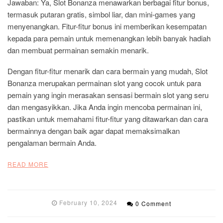
Jawaban: Ya, Slot Bonanza menawarkan berbagai fitur bonus,
termasuk putaran gratis, simbol liar, dan mini-games yang
menyenangkan. Fitur-fitur bonus ini memberikan kesempatan
kepada para pemain untuk memenangkan lebih banyak hadiah
dan membuat permainan semakin menarik.
Dengan fitur-fitur menarik dan cara bermain yang mudah, Slot
Bonanza merupakan permainan slot yang cocok untuk para
pemain yang ingin merasakan sensasi bermain slot yang seru
dan mengasyikkan. Jika Anda ingin mencoba permainan ini,
pastikan untuk memahami fitur-fitur yang ditawarkan dan cara
bermainnya dengan baik agar dapat memaksimalkan
pengalaman bermain Anda.
READ MORE
February 10, 2024
0 Comment