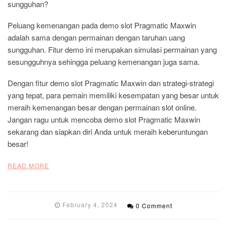
sungguhan?
Peluang kemenangan pada demo slot Pragmatic Maxwin
adalah sama dengan permainan dengan taruhan uang
sungguhan. Fitur demo ini merupakan simulasi permainan yang
sesungguhnya sehingga peluang kemenangan juga sama.
Dengan fitur demo slot Pragmatic Maxwin dan strategi-strategi
yang tepat, para pemain memiliki kesempatan yang besar untuk
meraih kemenangan besar dengan permainan slot online.
Jangan ragu untuk mencoba demo slot Pragmatic Maxwin
sekarang dan siapkan diri Anda untuk meraih keberuntungan
besar!
READ MORE
February 4, 2024
0 Comment