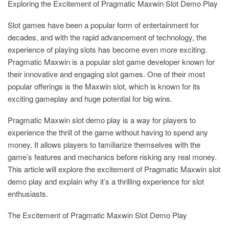
Exploring the Excitement of Pragmatic Maxwin Slot Demo Play
Slot games have been a popular form of entertainment for
decades, and with the rapid advancement of technology, the
experience of playing slots has become even more exciting.
Pragmatic Maxwin is a popular slot game developer known for
their innovative and engaging slot games. One of their most
popular offerings is the Maxwin slot, which is known for its
exciting gameplay and huge potential for big wins.
Pragmatic Maxwin slot demo play is a way for players to
experience the thrill of the game without having to spend any
money. It allows players to familiarize themselves with the
game’s features and mechanics before risking any real money.
This article will explore the excitement of Pragmatic Maxwin slot
demo play and explain why it’s a thrilling experience for slot
enthusiasts.
The Excitement of Pragmatic Maxwin Slot Demo Play