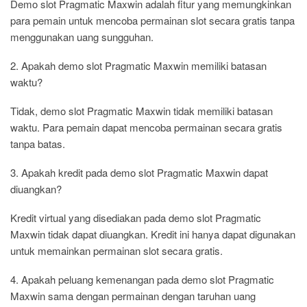
Demo slot Pragmatic Maxwin adalah fitur yang memungkinkan
para pemain untuk mencoba permainan slot secara gratis tanpa
menggunakan uang sungguhan.
2. Apakah demo slot Pragmatic Maxwin memiliki batasan
waktu?
Tidak, demo slot Pragmatic Maxwin tidak memiliki batasan
waktu. Para pemain dapat mencoba permainan secara gratis
tanpa batas.
3. Apakah kredit pada demo slot Pragmatic Maxwin dapat
diuangkan?
Kredit virtual yang disediakan pada demo slot Pragmatic
Maxwin tidak dapat diuangkan. Kredit ini hanya dapat digunakan
untuk memainkan permainan slot secara gratis.
4. Apakah peluang kemenangan pada demo slot Pragmatic
Maxwin sama dengan permainan dengan taruhan uang