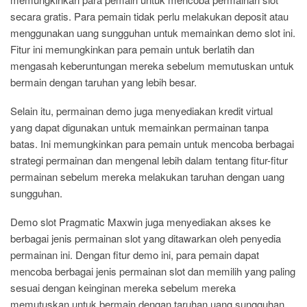
secara gratis. Para pemain tidak perlu melakukan deposit atau
menggunakan uang sungguhan untuk memainkan demo slot ini.
Fitur ini memungkinkan para pemain untuk berlatih dan
mengasah keberuntungan mereka sebelum memutuskan untuk
bermain dengan taruhan yang lebih besar.
Selain itu, permainan demo juga menyediakan kredit virtual
yang dapat digunakan untuk memainkan permainan tanpa
batas. Ini memungkinkan para pemain untuk mencoba berbagai
strategi permainan dan mengenal lebih dalam tentang fitur-fitur
permainan sebelum mereka melakukan taruhan dengan uang
sungguhan.
Demo slot Pragmatic Maxwin juga menyediakan akses ke
berbagai jenis permainan slot yang ditawarkan oleh penyedia
permainan ini. Dengan fitur demo ini, para pemain dapat
mencoba berbagai jenis permainan slot dan memilih yang paling
sesuai dengan keinginan mereka sebelum mereka
memutuskan untuk bermain dengan taruhan uang sungguhan.