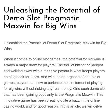
Unleashing the Potential of
Demo Slot Pragmatic
Maxwin for Big Wins
Unleashing the Potential of Demo Slot Pragmatic Maxwin for Big
Wins
When it comes to online slot games, the potential for big wins is
always a major draw for players. The thrill of hitting the jackpot
and walking away with a massive payout is what keeps players
coming back for more. And with the emergence of demo slot
games, players can now experience the excitement of playing
for big wins without risking any real money. One such demo slot
that has been gaining popularity is the Pragmatic Maxwin. This
innovative game has been creating quite a buzz in the online
casino world, and for good reason. In this article, we will delve