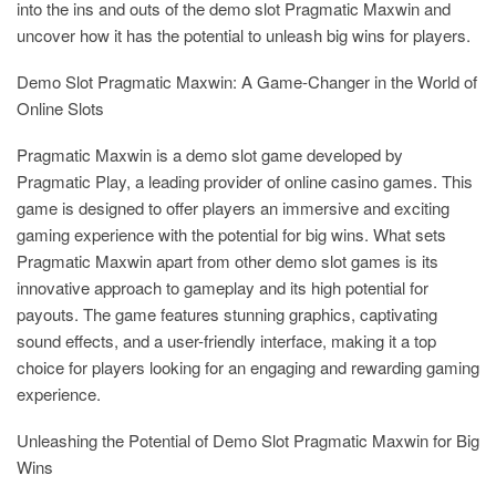
into the ins and outs of the demo slot Pragmatic Maxwin and
uncover how it has the potential to unleash big wins for players.
Demo Slot Pragmatic Maxwin: A Game-Changer in the World of
Online Slots
Pragmatic Maxwin is a demo slot game developed by
Pragmatic Play, a leading provider of online casino games. This
game is designed to offer players an immersive and exciting
gaming experience with the potential for big wins. What sets
Pragmatic Maxwin apart from other demo slot games is its
innovative approach to gameplay and its high potential for
payouts. The game features stunning graphics, captivating
sound effects, and a user-friendly interface, making it a top
choice for players looking for an engaging and rewarding gaming
experience.
Unleashing the Potential of Demo Slot Pragmatic Maxwin for Big
Wins