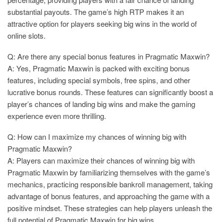
substantial payouts. The game’s high RTP makes it an
attractive option for players seeking big wins in the world of
online slots.
Q: Are there any special bonus features in Pragmatic Maxwin?
A: Yes, Pragmatic Maxwin is packed with exciting bonus
features, including special symbols, free spins, and other
lucrative bonus rounds. These features can significantly boost a
player’s chances of landing big wins and make the gaming
experience even more thrilling.
Q: How can I maximize my chances of winning big with
Pragmatic Maxwin?
A: Players can maximize their chances of winning big with
Pragmatic Maxwin by familiarizing themselves with the game’s
mechanics, practicing responsible bankroll management, taking
advantage of bonus features, and approaching the game with a
positive mindset. These strategies can help players unleash the
full potential of Pragmatic Maxwin for big wins.