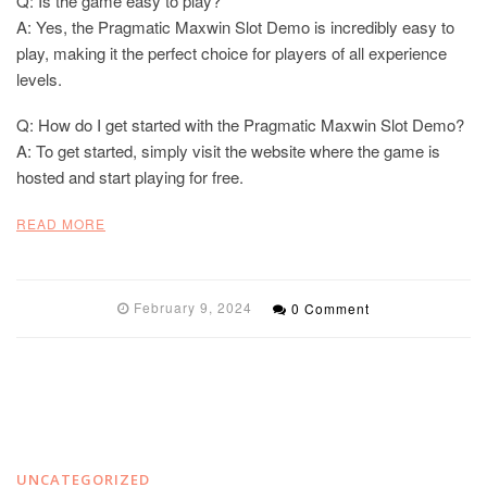
Q: Is the game easy to play?
A: Yes, the Pragmatic Maxwin Slot Demo is incredibly easy to
play, making it the perfect choice for players of all experience
levels.
Q: How do I get started with the Pragmatic Maxwin Slot Demo?
A: To get started, simply visit the website where the game is
hosted and start playing for free.
READ MORE
February 9, 2024
0 Comment
UNCATEGORIZED