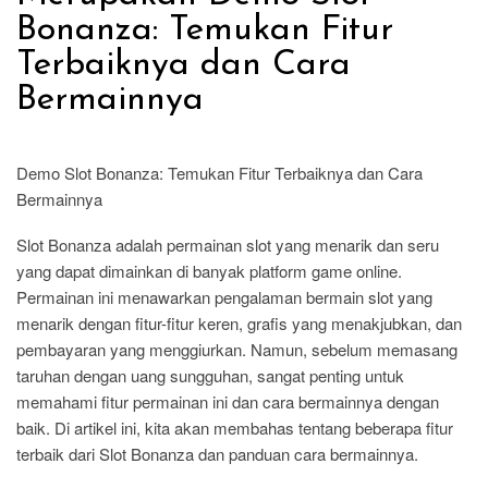
Bonanza: Temukan Fitur
Terbaiknya dan Cara
Bermainnya
Demo Slot Bonanza: Temukan Fitur Terbaiknya dan Cara
Bermainnya
Slot Bonanza adalah permainan slot yang menarik dan seru
yang dapat dimainkan di banyak platform game online.
Permainan ini menawarkan pengalaman bermain slot yang
menarik dengan fitur-fitur keren, grafis yang menakjubkan, dan
pembayaran yang menggiurkan. Namun, sebelum memasang
taruhan dengan uang sungguhan, sangat penting untuk
memahami fitur permainan ini dan cara bermainnya dengan
baik. Di artikel ini, kita akan membahas tentang beberapa fitur
terbaik dari Slot Bonanza dan panduan cara bermainnya.