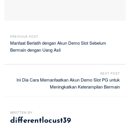
PREVIOUS POST
Manfaat Berlatih dengan Akun Demo Slot Sebelum
Bermain dengan Uang Asli
NEXT POST
Ini Dia Cara Memanfaatkan Akun Demo Slot PG untuk
Meningkatkan Keterampilan Bermain
WRITTEN BY
differentlocust39