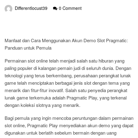
Differentlocust39
0 Comment
Manfaat dan Cara Menggunakan Akun Demo Slot Pragmatic:
Panduan untuk Pemula
Permainan slot online telah menjadi salah satu hiburan yang
paling populer di kalangan pemain judi di seluruh dunia. Dengan
teknologi yang terus berkembang, perusahaan perangkat lunak
game telah menciptakan berbagai jenis slot dengan tema yang
menarik dan fitur-fitur inovatif. Salah satu penyedia perangkat
lunak game terkemuka adalah Pragmatic Play, yang terkenal
dengan koleksi slotnya yang menarik.
Bagi pemula yang ingin mencoba peruntungan dalam permainan
slot online, Pragmatic Play menyediakan akun demo yang dapat
digunakan untuk berlatih sebelum bermain dengan uang