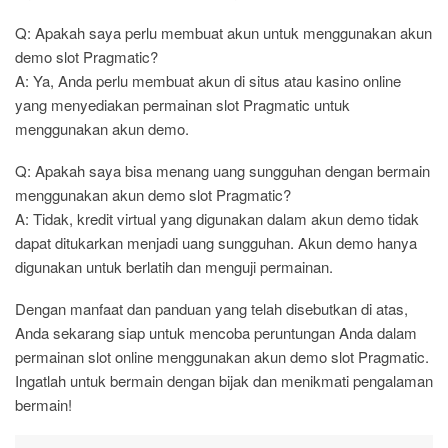
Q: Apakah saya perlu membuat akun untuk menggunakan akun
demo slot Pragmatic?
A: Ya, Anda perlu membuat akun di situs atau kasino online
yang menyediakan permainan slot Pragmatic untuk
menggunakan akun demo.
Q: Apakah saya bisa menang uang sungguhan dengan bermain
menggunakan akun demo slot Pragmatic?
A: Tidak, kredit virtual yang digunakan dalam akun demo tidak
dapat ditukarkan menjadi uang sungguhan. Akun demo hanya
digunakan untuk berlatih dan menguji permainan.
Dengan manfaat dan panduan yang telah disebutkan di atas,
Anda sekarang siap untuk mencoba peruntungan Anda dalam
permainan slot online menggunakan akun demo slot Pragmatic.
Ingatlah untuk bermain dengan bijak dan menikmati pengalaman
bermain!