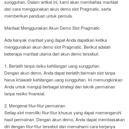
sungguhan. Dalam artikel ini, kami akan membahas manfaat
dan cara menggunakan akun demo slot Pragmatic, serta
memberikan panduan untuk pemula.
Manfaat Menggunakan Akun Demo Slot Pragmatic
Ada banyak manfaat yang dapat Anda dapatkan ketika
menggunakan akun demo slot Pragmatic. Berikut adalah
beberapa manfaat utama dari akun demo tersebut:
1. Berlatih tanpa risiko kehilangan uang sungguhan
Dengan akun demo, Anda dapat berlatih bermain slot tanpa
harus khawatir kehilangan uang sungguhan. Ini memungkinkan
Anda untuk menguji berbagai strategi dan teknik permainan
tanpa resiko finansial.
2. Mengenal fitur-fitur permainan
Setiap slot memiliki fitur-fitur khusus yang dapat memengaruhi
hasil permainan. Dengan akun demo, Anda dapat membiasakan
diri dengan fitur-fitur tersebut dan memahami cara kerjanya