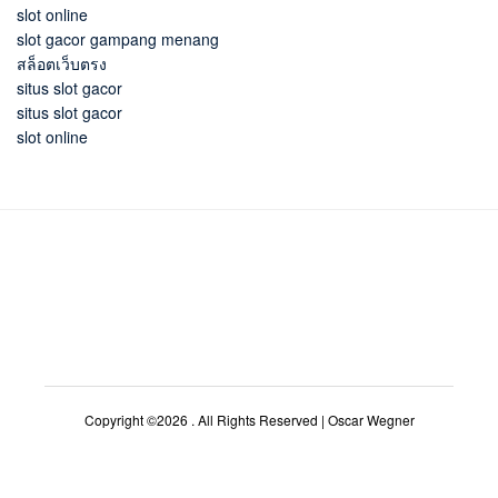
slot online
slot gacor gampang menang
สล็อตเว็บตรง
situs slot gacor
situs slot gacor
slot online
Copyright ©2026 . All Rights Reserved | Oscar Wegner